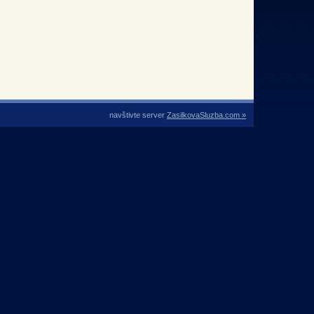
navštivte server
ZasilkovaSluzba.com »