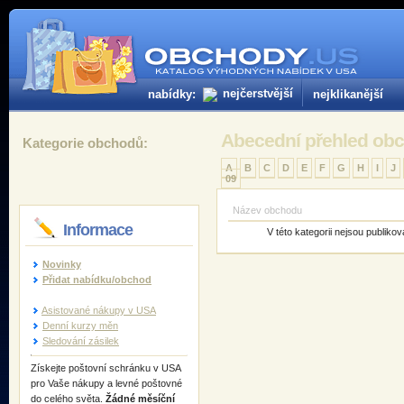
nejčerstvější
nabídky:
nejklikanější
Abecední přehled obc
Kategorie obchodů:
A
B
C
D
E
F
G
H
I
J
09
Název obchodu
Informace
V této kategorii nejsou publik
Novinky
Přidat nabídku/obchod
Asistované nákupy v USA
Denní­ kurzy měn
Sledování zásilek
Získejte poštovní schránku v USA
pro Vaše nákupy a levné poštovné
do celého světa.
Žádné měsíční