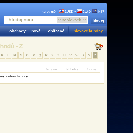
kurzy měn:
1USD =
21.60
0.87
obchody:
nové
oblíbené
slevové kupóny
hodů - Z
K
L
M
N
O
P
Q
R
S
T
U
V
W
X
Y
Z
Kategorie
Nabídky
Kupóny
ovány žádné obchody