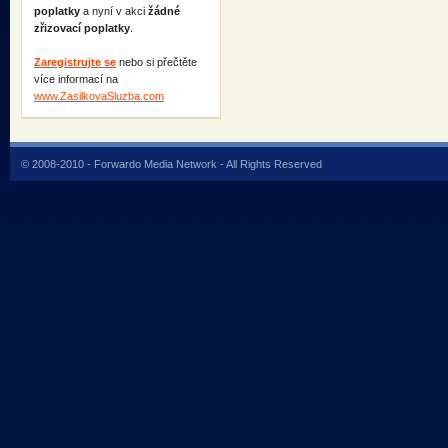
poplatky
a nyní v akci
žádné
zřizovací poplatky
.
Zaregistrujte se
nebo si přečtěte
více informací na
www.ZasilkovaSluzba.com
© 2008-2010 - Forwardo Media Network - All Rights Reserved